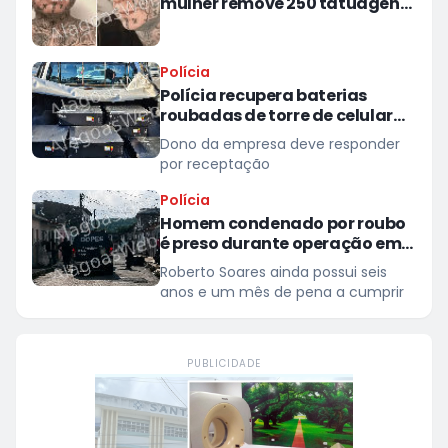
mulher remove 250 tatuagens
feitas à força pelo ex
Polícia
Polícia recupera baterias
roubadas de torre de celular
em provedor de internet em
Dono da empresa deve responder
Teotônio Vilela
por receptação
Polícia
Homem condenado por roubo
é preso durante operação em
São Miguel dos Campos
Roberto Soares ainda possui seis
anos e um mês de pena a cumprir
PUBLICIDADE