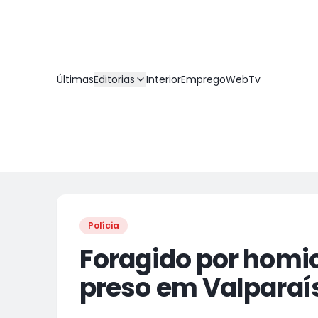
Últimas
Editorias
Interior
Emprego
WebTv
Polícia
Foragido por homi
preso em Valparaí