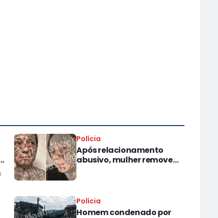
Polícia
Após relacionamento
el
abusivo, mulher remove
250 tatuagens feitas à
à
força pelo ex
Polícia
Homem condenado por