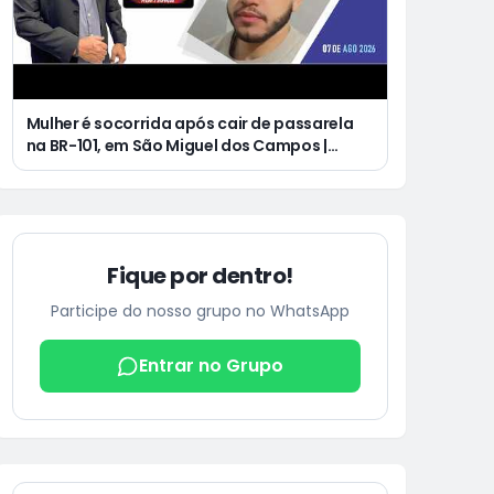
Mulher é socorrida após cair de passarela
na BR-101, em São Miguel dos Campos |
Jovem de 25 anos morre após acidente de
moto no Distrito Luziápolis, em Campo
Alegre
Fique por dentro!
Participe do nosso grupo no WhatsApp
Entrar no Grupo