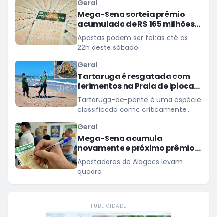
Geral
Mega-Sena sorteia prêmio
acumulado de R$ 165 milhões
neste domingo
Apostas podem ser feitas até as
22h deste sábado
Geral
Tartaruga é resgatada com
ferimentos na Praia de Ipioca,
em Maceió
Tartaruga-de-pente é uma espécie
classificada como criticamente
ameaçada de extinção
Geral
Mega-Sena acumula
novamente e próximo prêmio
chega a R$ 165 milhões
Apostadores de Alagoas levam
quadra
PUBLICIDADE