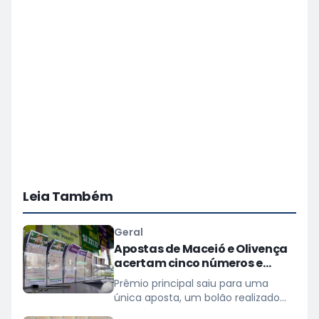
Leia Também
Geral
Apostas de Maceió e Olivença
acertam cinco números e
levam mais de R$ 22 mil na
Prêmio principal saiu para uma
Mega-Sena
única aposta, um bolão realizado
em Fortaleza (CE)