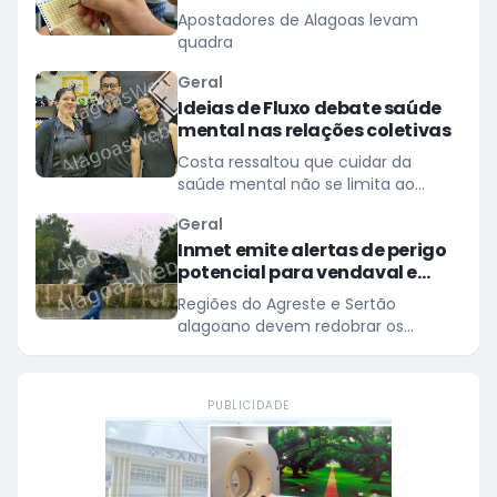
chega a R$ 165 milhões
Apostadores de Alagoas levam
quadra
Geral
Ideias de Fluxo debate saúde
mental nas relações coletivas
Costa ressaltou que cuidar da
saúde mental não se limita ao
tratamento de transtornos
Geral
Inmet emite alertas de perigo
potencial para vendaval e
baixa umidade em Alagoas
Regiões do Agreste e Sertão
alagoano devem redobrar os
cuidados com ventos de até 60
km/h
PUBLICIDADE