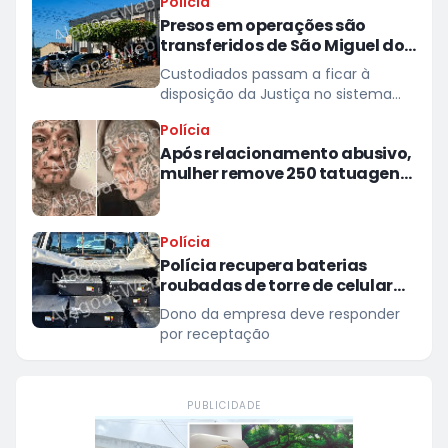
Polícia
Presos em operações são
transferidos de São Miguel dos
Campos para presídios
Custodiados passam a ficar à
disposição da Justiça no sistema
prisional
Polícia
Após relacionamento abusivo,
mulher remove 250 tatuagens
feitas à força pelo ex
Polícia
Polícia recupera baterias
roubadas de torre de celular
em provedor de internet em
Dono da empresa deve responder
Teotônio Vilela
por receptação
PUBLICIDADE