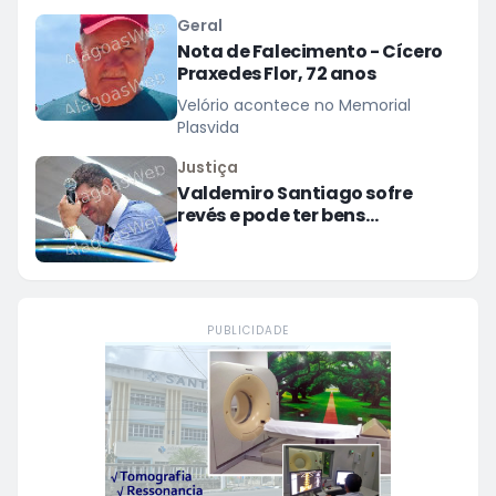
ganhar massa muscular sem
Geral
observar uma queda significativa
Nota de Falecimento - Cícero
na balança
Praxedes Flor, 72 anos
Velório acontece no Memorial
Plasvida
Justiça
Valdemiro Santiago sofre
revés e pode ter bens
bloqueados em dívida
milionária
PUBLICIDADE