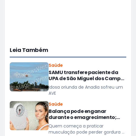
Leia Também
Saúde
SAMU transfere paciente da
UPA de São Miguel dos Campos
para hospital em Maceió
Idosa oriunda de Anadia sofreu um
AVE
Saúde
Balança pode enganar
durante o emagrecimento;
entenda três motivos
Quem começa a praticar
musculação pode perder gordura e