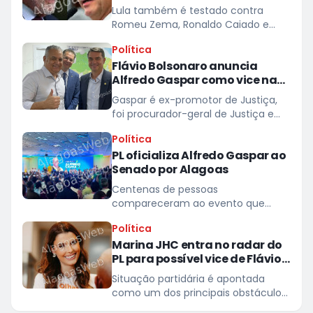
eventual 2º turno contra Flávio
Lula também é testado contra
Bolsonaro, aponsta Quaest
Romeu Zema, Ronaldo Caiado e
Renan Santos
Política
Flávio Bolsonaro anuncia
Alfredo Gaspar como vice na
chapa dele à Presidência
Gaspar é ex-promotor de Justiça,
foi procurador-geral de Justiça e
secretário de Segurança Pública do
Política
estado
PL oficializa Alfredo Gaspar ao
Senado por Alagoas
Centenas de pessoas
compareceram ao evento que
lotou o espaço do hotel Jatiúca
Política
Marina JHC entra no radar do
PL para possível vice de Flávio
Bolsonaro
Situação partidária é apontada
como um dos principais obstáculos
para o cargo