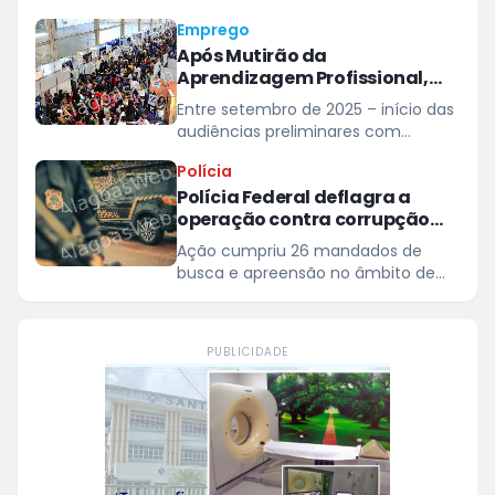
cuidados com ventos de até 60
Emprego
km/h
Após Mutirão da
Aprendizagem Profissional,
Alagoas registra aumento de
Entre setembro de 2025 – início das
mais de 800 jovens aprendizes
audiências preliminares com
contratados
empresas – e abril deste ano, saldo
Polícia
de jovens aprendizes passou de
Polícia Federal deflagra a
6.642 para 7.515
operação contra corrupção
eleitoral em Alagoas
Ação cumpriu 26 mandados de
busca e apreensão no âmbito de
investigação sobre listas paralelas e
mecanismos informais de
agendamento em hospital
PUBLICIDADE