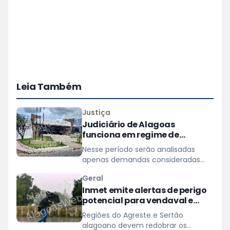
Leia Também
Justiça
Judiciário de Alagoas
funciona em regime de
plantão nos dias 10 e 11 de
Nesse período serão analisadas
agosto
apenas demandas consideradas
urgentes; atividades e prazos
Geral
processuais retornam na quarta
Inmet emite alertas de perigo
(12)
potencial para vendaval e
baixa umidade em Alagoas
Regiões do Agreste e Sertão
alagoano devem redobrar os