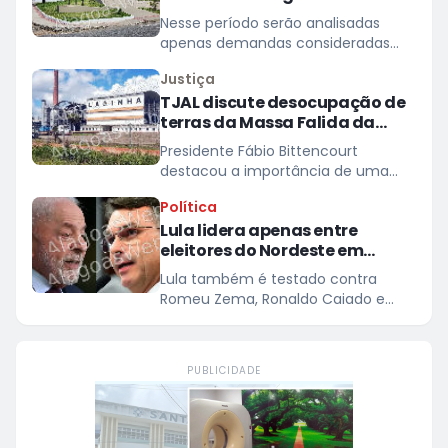
plantão nos dias 10 e 11 de
Nesse período serão analisadas
agosto
apenas demandas consideradas
urgentes; atividades e prazos
Justiça
processuais retornam na quarta
TJAL discute desocupação de
(12)
terras da Massa Falida da
Laginha
Presidente Fábio Bittencourt
destacou a importância de uma
solução consensual
Política
Lula lidera apenas entre
eleitores do Nordeste em
eventual 2º turno contra Flávio
Lula também é testado contra
Bolsonaro, aponsta Quaest
Romeu Zema, Ronaldo Caiado e
Renan Santos
PUBLICIDADE