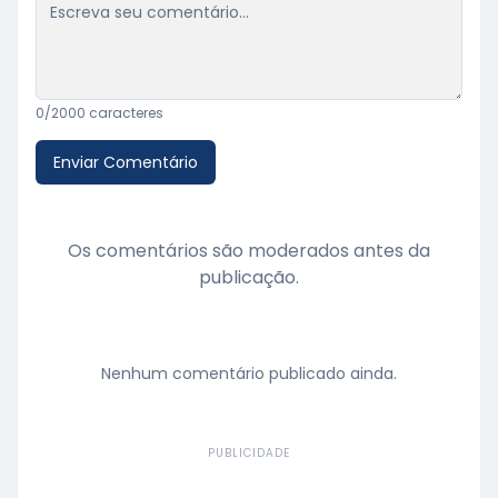
0
/2000 caracteres
Enviar Comentário
Os comentários são moderados antes da
publicação.
Nenhum comentário publicado ainda.
PUBLICIDADE