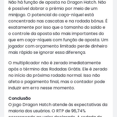
Não há função de aposta no Dragon Hatch. Não
é possível dobrar o prêmio por meio de um
minijogo. O potencial do caça-níquel está
concentrado nas cascatas e na rodada bônus. É
exatamente por isso que o tamanho do saldo e
o controle da aposta são mais importantes do
que em caça-níqueis com função de aposta. Um
jogador com orçamento limitado perde dinheiro
mais rápido se ignorar essa diferença.
O multiplicador não é zerado imediatamente
após o término das Rodadas Grátis. Ele é zerado
no início da próxima rodada normal. Isso não
afeta o pagamento final, mas o contador pode
induzir em erro nesse momento.
Conclusão
O jogo Dragon Hatch atende às expectativas da
maioria dos usuários. O RTP de 96,74%