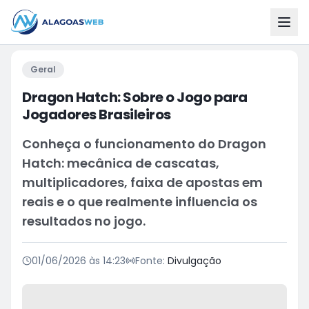
Geral
Dragon Hatch: Sobre o Jogo para
Jogadores Brasileiros
Conheça o funcionamento do Dragon
Hatch: mecânica de cascatas,
multiplicadores, faixa de apostas em
reais e o que realmente influencia os
resultados no jogo.
01/06/2026 às 14:23
Fonte:
Divulgação