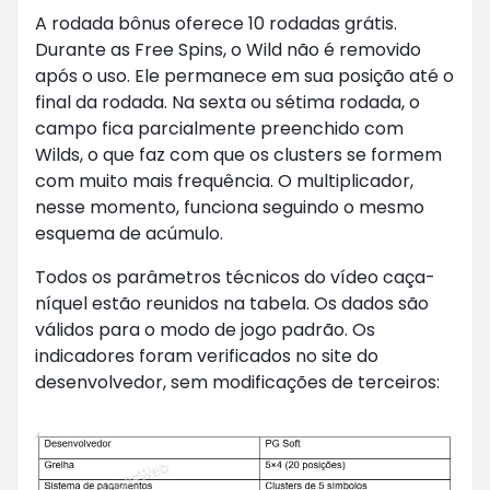
A rodada bônus oferece 10 rodadas grátis.
Durante as Free Spins, o Wild não é removido
após o uso. Ele permanece em sua posição até o
final da rodada. Na sexta ou sétima rodada, o
campo fica parcialmente preenchido com
Wilds, o que faz com que os clusters se formem
com muito mais frequência. O multiplicador,
nesse momento, funciona seguindo o mesmo
esquema de acúmulo.
Todos os parâmetros técnicos do vídeo caça-
níquel estão reunidos na tabela. Os dados são
válidos para o modo de jogo padrão. Os
indicadores foram verificados no site do
desenvolvedor, sem modificações de terceiros: