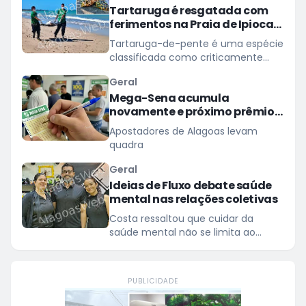
Tartaruga é resgatada com
ferimentos na Praia de Ipioca,
em Maceió
Tartaruga-de-pente é uma espécie
classificada como criticamente
ameaçada de extinção
Geral
Mega-Sena acumula
novamente e próximo prêmio
chega a R$ 165 milhões
Apostadores de Alagoas levam
quadra
Geral
Ideias de Fluxo debate saúde
mental nas relações coletivas
Costa ressaltou que cuidar da
saúde mental não se limita ao
tratamento de transtornos
PUBLICIDADE