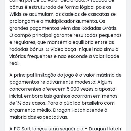
corresponde ao valor declarado. A rodada de
bônus é estruturada de forma lógica, pois os
Wilds se acumulam, as cadeias de cascatas se
prolongam e o multiplicador aumenta. Os
grandes pagamentos vêm das Rodadas Grátis.
O campo principal garante resultados pequenos
e regulares, que mantêm o equilíbrio entre as
rodadas bônus. O vídeo caça-níquel não simula
vitórias frequentes e não esconde a volatilidade
real.
A principal limitação do jogo é o valor máximo de
pagamentos relativamente modesto. Alguns
concorrentes oferecem 5.000 vezes a aposta
inicial, embora tais ganhos ocorram em menos
de 1% dos casos. Para o público brasileiro com
orçamento médio, Dragon Hatch atende à
maioria das expectativas.
A PG Soft lançou uma sequência – Dragon Hatch