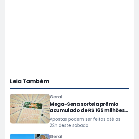
Leia Também
Geral
Mega-Sena sorteia prêmio
acumulado de R$ 165 milhões
neste domingo
Apostas podem ser feitas até as
22h deste sábado
Geral