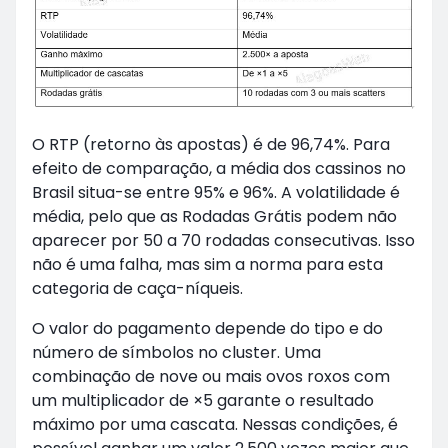
O RTP (retorno às apostas) é de 96,74%. Para
efeito de comparação, a média dos cassinos no
Brasil situa-se entre 95% e 96%. A volatilidade é
média, pelo que as Rodadas Grátis podem não
aparecer por 50 a 70 rodadas consecutivas. Isso
não é uma falha, mas sim a norma para esta
categoria de caça-níqueis.
O valor do pagamento depende do tipo e do
número de símbolos no cluster. Uma
combinação de nove ou mais ovos roxos com
um multiplicador de ×5 garante o resultado
máximo por uma cascata. Nessas condições, é