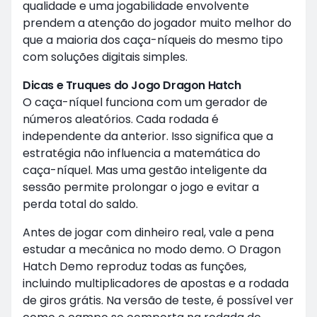
qualidade e uma jogabilidade envolvente
prendem a atenção do jogador muito melhor do
que a maioria dos caça-níqueis do mesmo tipo
com soluções digitais simples.
Dicas e Truques do Jogo Dragon Hatch
O caça-níquel funciona com um gerador de
números aleatórios. Cada rodada é
independente da anterior. Isso significa que a
estratégia não influencia a matemática do
caça-níquel. Mas uma gestão inteligente da
sessão permite prolongar o jogo e evitar a
perda total do saldo.
Antes de jogar com dinheiro real, vale a pena
estudar a mecânica no modo demo. O Dragon
Hatch Demo reproduz todas as funções,
incluindo multiplicadores de apostas e a rodada
de giros grátis. Na versão de teste, é possível ver