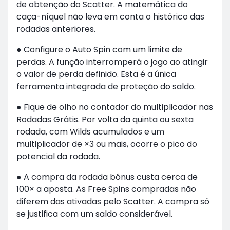
de obtenção do Scatter. A matemática do
caça-níquel não leva em conta o histórico das
rodadas anteriores.
● Configure o Auto Spin com um limite de
perdas. A função interromperá o jogo ao atingir
o valor de perda definido. Esta é a única
ferramenta integrada de proteção do saldo.
● Fique de olho no contador do multiplicador nas
Rodadas Grátis. Por volta da quinta ou sexta
rodada, com Wilds acumulados e um
multiplicador de ×3 ou mais, ocorre o pico do
potencial da rodada.
● A compra da rodada bônus custa cerca de
100× a aposta. As Free Spins compradas não
diferem das ativadas pelo Scatter. A compra só
se justifica com um saldo considerável.