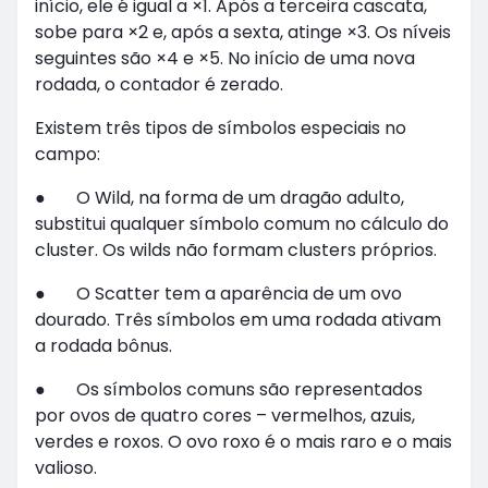
início, ele é igual a ×1. Após a terceira cascata,
sobe para ×2 e, após a sexta, atinge ×3. Os níveis
seguintes são ×4 e ×5. No início de uma nova
rodada, o contador é zerado.
Existem três tipos de símbolos especiais no
campo:
● O Wild, na forma de um dragão adulto,
substitui qualquer símbolo comum no cálculo do
cluster. Os wilds não formam clusters próprios.
● O Scatter tem a aparência de um ovo
dourado. Três símbolos em uma rodada ativam
a rodada bônus.
● Os símbolos comuns são representados
por ovos de quatro cores – vermelhos, azuis,
verdes e roxos. O ovo roxo é o mais raro e o mais
valioso.