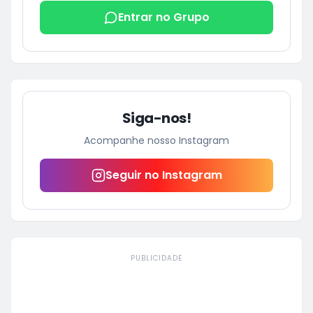
Entrar no Grupo
Siga-nos!
Acompanhe nosso Instagram
Seguir no Instagram
PUBLICIDADE