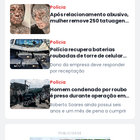
prisional
Polícia
Após relacionamento abusivo,
mulher remove 250 tatuagens
feitas à força pelo ex
Polícia
Polícia recupera baterias
roubadas de torre de celular
em provedor de internet em
Dono da empresa deve responder
Teotônio Vilela
por receptação
Polícia
Homem condenado por roubo
é preso durante operação em
São Miguel dos Campos
Roberto Soares ainda possui seis
anos e um mês de pena a cumprir
PUBLICIDADE