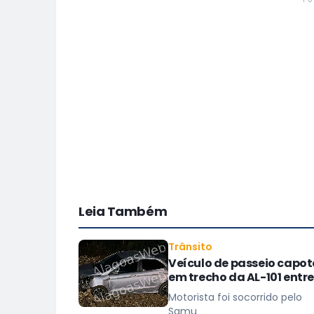
Leia Também
Trânsito
Veículo de passeio capo
em trecho da AL-101 entre
São Miguel dos Campos 
Motorista foi socorrido pelo
Barra
Samu