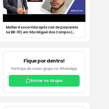
Mulher é socorrida após cair de passarela
na BR-101, em São Miguel dos Campos |
Jovem de 25 anos morre após acidente de
moto no Distrito Luziápolis, em Campo
Alegre
Fique por dentro!
Participe do nosso grupo no WhatsApp
Entrar no Grupo