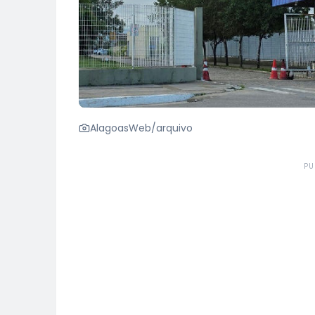
AlagoasWeb/arquivo
PU