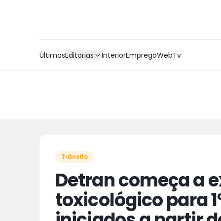
Últimas
Editorias
Interior
Emprego
WebTv
Trânsito
Detran começa a e
toxicológico para 
iniciados a partir