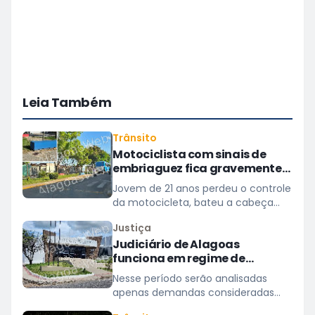
Leia Também
Trânsito
Motociclista com sinais de
embriaguez fica gravemente
ferido após acidente em São
Jovem de 21 anos perdeu o controle
Miguel dos Campos
da motocicleta, bateu a cabeça
em um banco de concreto
Justiça
Judiciário de Alagoas
funciona em regime de
plantão nos dias 10 e 11 de
Nesse período serão analisadas
agosto
apenas demandas consideradas
urgentes; atividades e prazos