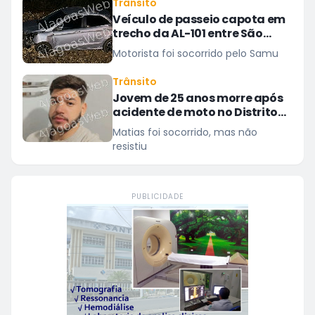
Trânsito
processuais retornam na quarta
Veículo de passeio capota em
(12)
trecho da AL-101 entre São
Miguel dos Campos e Barra
Motorista foi socorrido pelo Samu
Trânsito
Jovem de 25 anos morre após
acidente de moto no Distrito
Luziápolis, em Campo Alegre
Matias foi socorrido, mas não
resistiu
PUBLICIDADE