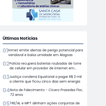
Últimas Notícias
01
Inmet emite alertas de perigo potencial para
vendaval e baixa umidade em Alagoas
02
Polícia recupera baterias roubadas de torre
de celular em provedor de internet em
Teotônio Vilela
03
Justiça condena Equatorial a pagar R$ 3 mil
a cliente que ficou cinco dias sem energia
04
Nota de Falecimento - Cícero Praxedes Flor,
72 anos
05
TRE/AL e MPT alinham ações conjuntas de