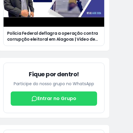
Polícia Federal deflagra a operação contra
corrupção eleitoral em Alagoas | Vídeo de
homem defecando durante missa gera
revolta e indignação nas redes sociais
Fique por dentro!
Participe do nosso grupo no WhatsApp
Entrar no Grupo