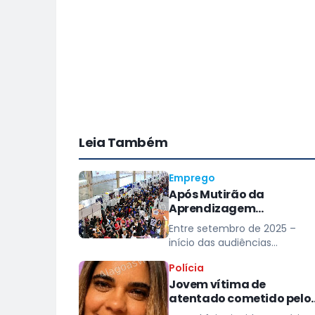
Leia Também
Emprego
Após Mutirão da
Aprendizagem
Profissional, Alagoas
Entre setembro de 2025 –
registra aumento de mai
início das audiências
de 800 jovens aprendizes
preliminares com empresas 
contratados
Polícia
e abril deste ano, saldo de
Jovem vítima de
jovens aprendizes passou de
atentado cometido pelo
6.642 para 7.515
ex-marido morre após 38