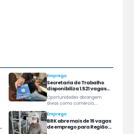
Emprego
Secretaria do Trabalho
disponibiliza 1.521 vagas
de emprego pelo Sine
Oportunidades abrangem
s
Maceió
áreas como comércio,
–
serviços, saúde, construção
Emprego
civil, logística e indústria
BRK abre mais de 15 vagas
de emprego para Região
Metropolitana de Maceió