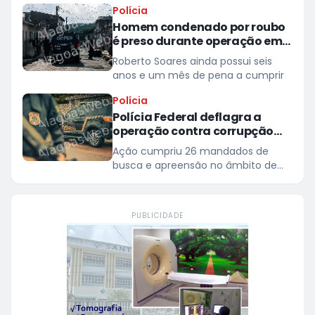
Polícia
Homem condenado por roubo
é preso durante operação em
São Miguel dos Campos
Roberto Soares ainda possui seis
anos e um mês de pena a cumprir
Polícia
Polícia Federal deflagra a
operação contra corrupção
eleitoral em Alagoas
Ação cumpriu 26 mandados de
busca e apreensão no âmbito de
investigação sobre listas paralelas e
mecanismos informais de
agendamento em hospital
PUBLICIDADE