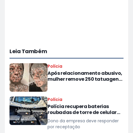
Leia Também
Polícia
Após relacionamento abusivo,
mulher remove 250 tatuagens
feitas à força pelo ex
Polícia
Polícia recupera baterias
roubadas de torre de celular
em provedor de internet em
Dono da empresa deve responder
Teotônio Vilela
por receptação