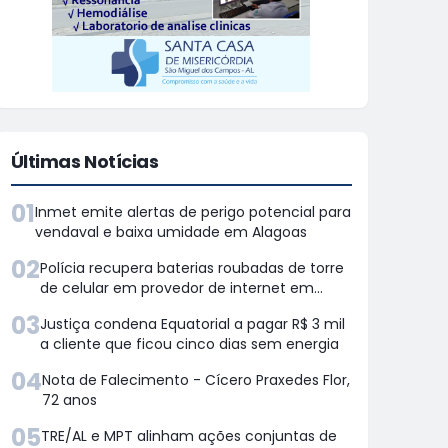
Últimas Notícias
01
Inmet emite alertas de perigo potencial para
vendaval e baixa umidade em Alagoas
02
Polícia recupera baterias roubadas de torre
de celular em provedor de internet em
Teotônio Vilela
03
Justiça condena Equatorial a pagar R$ 3 mil
a cliente que ficou cinco dias sem energia
04
Nota de Falecimento - Cícero Praxedes Flor,
72 anos
05
TRE/AL e MPT alinham ações conjuntas de