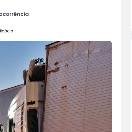
ocorrência
icácio