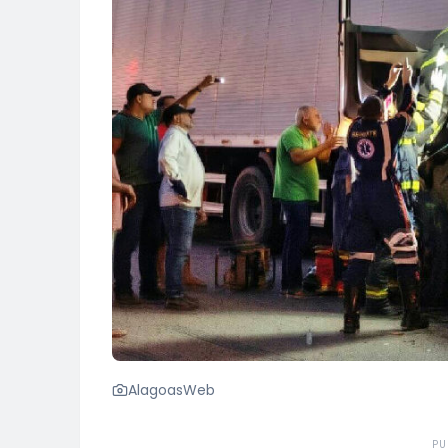
AlagoasWeb
PU