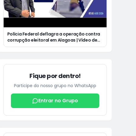
Polícia Federal deflagra a operação contra
corrupção eleitoral em Alagoas | Vídeo de
homem defecando durante missa gera
revolta e indignação nas redes sociais
Fique por dentro!
Participe do nosso grupo no WhatsApp
Entrar no Grupo