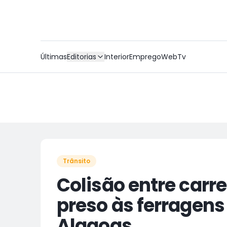
Últimas
Editorias
Interior
Emprego
WebTv
Trânsito
Colisão entre carr
preso às ferragens
Alagoas