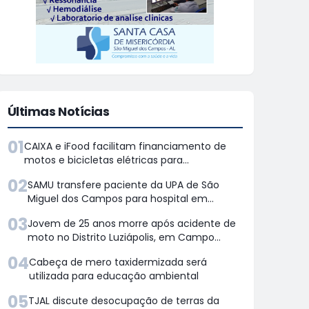
Últimas Notícias
01
CAIXA e iFood facilitam financiamento de
motos e bicicletas elétricas para
entregadores
02
SAMU transfere paciente da UPA de São
Miguel dos Campos para hospital em
Maceió
03
Jovem de 25 anos morre após acidente de
moto no Distrito Luziápolis, em Campo
Alegre
04
Cabeça de mero taxidermizada será
utilizada para educação ambiental
05
TJAL discute desocupação de terras da