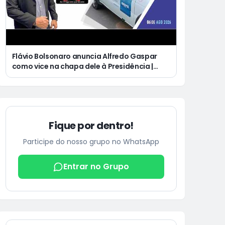
Flávio Bolsonaro anuncia Alfredo Gaspar
como vice na chapa dele à Presidência |
Justiça condena Equatorial a pagar R$ 3 mil
a cliente que ficou cinco dias sem energia
Fique por dentro!
Participe do nosso grupo no WhatsApp
Entrar no Grupo