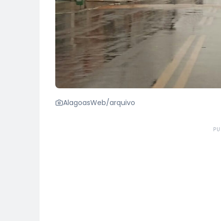
AlagoasWeb/arquivo
PU