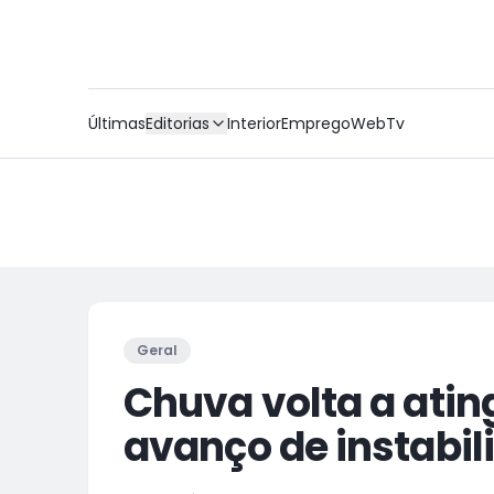
Últimas
Editorias
Interior
Emprego
WebTv
Geral
Chuva volta a atin
avanço de instabi