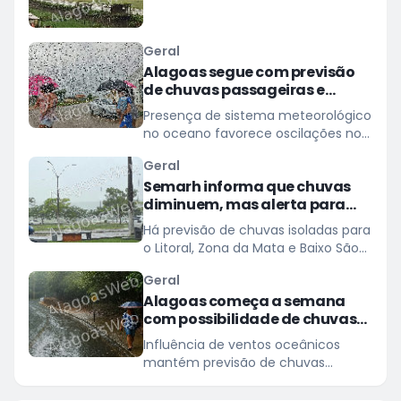
municípios de Alagoas
Geral
Alagoas segue com previsão
de chuvas passageiras e
tempo nublado
Presença de sistema meteorológico
no oceano favorece oscilações no
tempo em várias regiões do estado
Geral
Semarh informa que chuvas
diminuem, mas alerta para
Estado de Atenção
Há previsão de chuvas isoladas para
o Litoral, Zona da Mata e Baixo São
Francisco, até o meio-dia deste
Geral
domingo (28)
Alagoas começa a semana
com possibilidade de chuvas
passageiras
Influência de ventos oceânicos
mantém previsão de chuvas
rápidas e céu nublado em diversas
regiões alagoanas