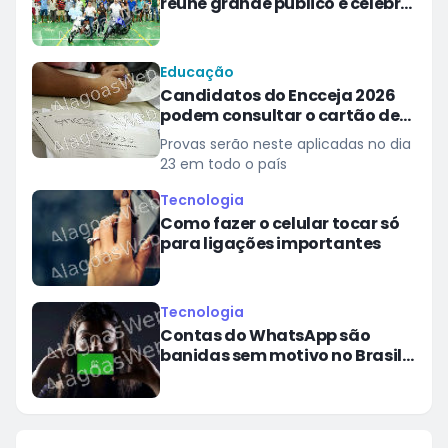
reúne grande público e celebra
famílias miguelenses com
emoção e show de prêmios
Educação
Candidatos do Encceja 2026
podem consultar o cartão de
inscrição
Provas serão neste aplicadas no dia
23 em todo o país
Tecnologia
Como fazer o celular tocar só
para ligações importantes
Tecnologia
Contas do WhatsApp são
banidas sem motivo no Brasil;
veja o que diz a Meta