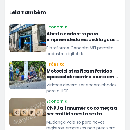
Leia Também
Economia
Aberto cadastro para
empreendedores de Alagoas
prestarem serviços à Caixa
Plataforma Conecta MEI permite
cadastro digital de
microempreendedores individuais
Trânsito
para atender demandas de
Motociclistas ficam feridos
pequeno porte das unidades do
após colidir contra poste em
banco
São Miguel dos Campos
Vítimas devem ser encaminhadas
para o HGE
Economia
CNPJ alfanumérico começa a
ser emitido nesta sexta
Mudança vale só para novos
registros; empresas não precisam