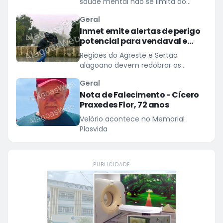
saúde mental não se limita ao
tratamento de transtornos
Geral
Inmet emite alertas de perigo
potencial para vendaval e
baixa umidade em Alagoas
Regiões do Agreste e Sertão
alagoano devem redobrar os
cuidados com ventos de até 60
Geral
km/h
Nota de Falecimento - Cícero
Praxedes Flor, 72 anos
Velório acontece no Memorial
Plasvida
PUBLICIDADE