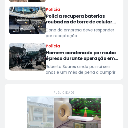
Polícia
Polícia recupera baterias
roubadas de torre de celular
em provedor de internet em
Dono da empresa deve responder
Teotônio Vilela
por receptação
Polícia
Homem condenado por roubo
é preso durante operação em
São Miguel dos Campos
Roberto Soares ainda possui seis
anos e um mês de pena a cumprir
PUBLICIDADE