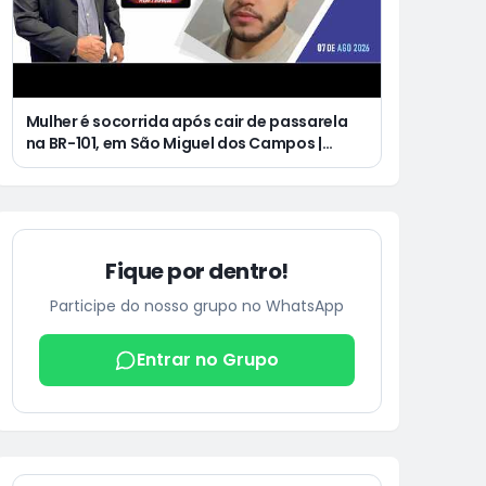
Mulher é socorrida após cair de passarela
na BR-101, em São Miguel dos Campos |
Jovem de 25 anos morre após acidente de
moto no Distrito Luziápolis, em Campo
Alegre
Fique por dentro!
Participe do nosso grupo no WhatsApp
Entrar no Grupo