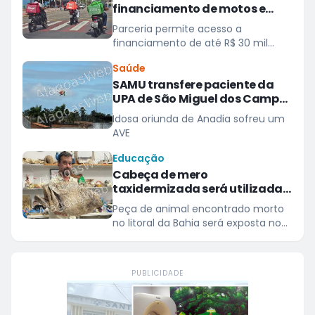
financiamento de motos e
bicicletas elétricas para
Parceria permite acesso a
entregadores
financiamento de até R$ 30 mil
para entregadores parceiros da
Saúde
plataforma
SAMU transfere paciente da
UPA de São Miguel dos Campos
para hospital em Maceió
Idosa oriunda de Anadia sofreu um
AVE
Educação
Cabeça de mero
taxidermizada será utilizada
para educação ambiental
Peça de animal encontrado morto
no litoral da Bahia será exposta no
Centro de Cultura e Extensão
Universitária da Ufal em Penedo
PUBLICIDADE