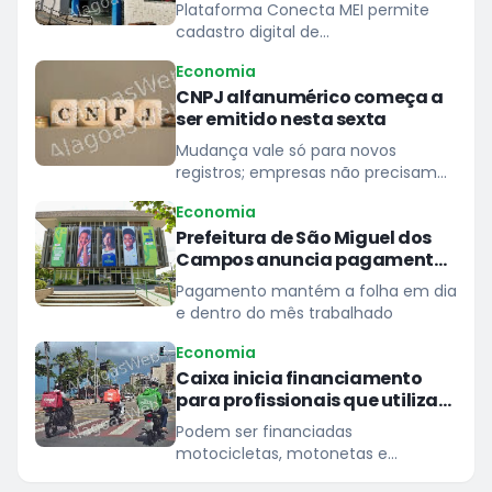
prestarem serviços à Caixa
Plataforma Conecta MEI permite
cadastro digital de
microempreendedores individuais
Economia
para atender demandas de
CNPJ alfanumérico começa a
pequeno porte das unidades do
ser emitido nesta sexta
banco
Mudança vale só para novos
registros; empresas não precisam
agir
Economia
Prefeitura de São Miguel dos
Campos anuncia pagamento
dos servidores nesta quinta,
Pagamento mantém a folha em dia
30
e dentro do mês trabalhado
Economia
Caixa inicia financiamento
para profissionais que utilizam
motocicletas e bicicletas para
Podem ser financiadas
trabalhar
motocicletas, motonetas e
ciclomotores de até 160 cilindradas