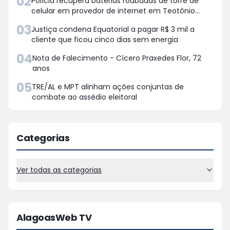
02
Polícia recupera baterias roubadas de torre de
celular em provedor de internet em Teotônio
Vilela
03
Justiça condena Equatorial a pagar R$ 3 mil a
cliente que ficou cinco dias sem energia
04
Nota de Falecimento - Cícero Praxedes Flor, 72
anos
05
TRE/AL e MPT alinham ações conjuntas de
combate ao assédio eleitoral
Categorias
Ver todas as categorias
AlagoasWeb TV