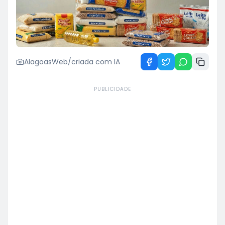
AlagoasWeb/criada com IA
PUBLICIDADE