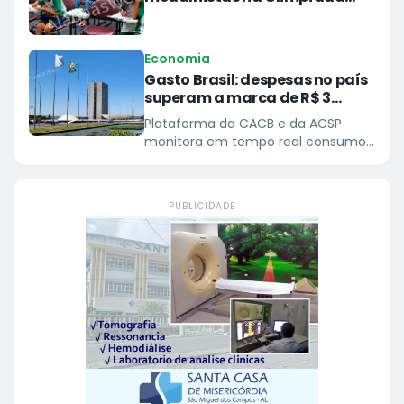
Brasileira de Astronomia e
Astronáutica (OBA)
Economia
Gasto Brasil: despesas no país
superam a marca de R$ 3
trilhões
Plataforma da CACB e da ACSP
monitora em tempo real consumo
de recursos nas três esferas de
gestão de governo
PUBLICIDADE