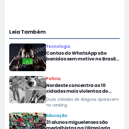
Leia Também
Tecnologia
Contas do WhatsApp são
banidas sem motivo no Brasil;
veja o que diz a Meta
Polícia
Nordeste concentra as 10
cidades mais violentas do
Brasil, aponta Anuário
Duas cidades de Alagoas aparecem
no ranking
Educação
31 alunos miguelenses são
medalhistas na Olimpíada