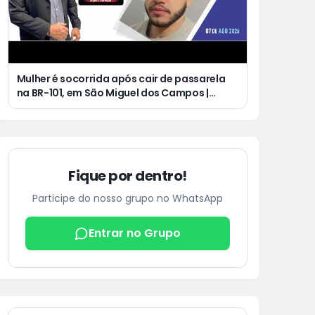
Mulher é socorrida após cair de passarela
na BR-101, em São Miguel dos Campos |
Jovem de 25 anos morre após acidente de
moto no Distrito Luziápolis, em Campo
Alegre
Fique por dentro!
Participe do nosso grupo no WhatsApp
Entrar no Grupo