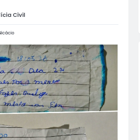
cia Civil
icácio