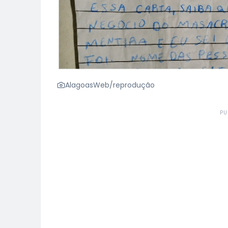
AlagoasWeb/reprodução
PU