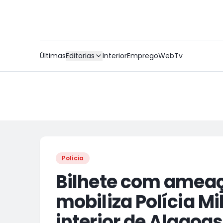
Últimas
Editorias
Interior
Emprego
WebTv
Polícia
Bilhete com amea
mobiliza Polícia Mi
interior de Alagoas