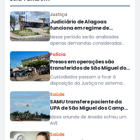
Justiça
Judiciário de Alagoas
funciona em regime de
plantão nos dias 10 e 11 de
Nesse período serão analisadas
agosto
apenas demandas consideradas
urgentes; atividades e prazos
Polícia
processuais retornam na quarta
Presos em operações são
(12)
transferidos de São Miguel dos
Campos para presídios
Custodiados passam a ficar à
disposição da Justiça no sistema
prisional
Saúde
SAMU transfere paciente da
UPA de São Miguel dos Campos
para hospital em Maceió
Idosa oriunda de Anadia sofreu um
AVE
Saúde