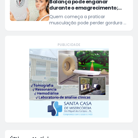
Balança pode enganar
durante o emagrecimento;
entenda três motivos
Quem começa a praticar
musculação pode perder gordura e
ganhar massa muscular sem
observar uma queda significativa
na balança
PUBLICIDADE