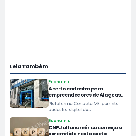
Leia Também
Economia
Aberto cadastro para
empreendedores de Alagoas
prestarem serviços à Caixa
Plataforma Conecta MEI permite
cadastro digital de
microempreendedores individuais
Economia
para atender demandas de
CNPJ alfanumérico começa a
pequeno porte das unidades do
ser emitido nesta sexta
banco