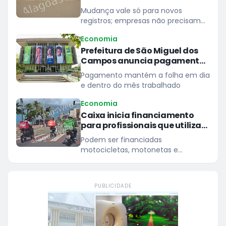
Mudança vale só para novos
registros; empresas não precisam
agir
Economia
Prefeitura de São Miguel dos
Campos anuncia pagamento
dos servidores nesta quinta,
Pagamento mantém a folha em dia
30
e dentro do mês trabalhado
Economia
Caixa inicia financiamento
para profissionais que utilizam
motocicletas e bicicletas para
Podem ser financiadas
trabalhar
motocicletas, motonetas e
ciclomotores de até 160 cilindradas
PUBLICIDADE