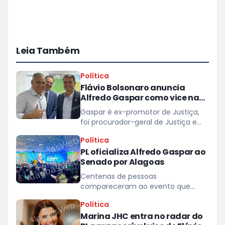
Leia Também
Política
Flávio Bolsonaro anuncia
Alfredo Gaspar como vice na
chapa dele à Presidência
Gaspar é ex-promotor de Justiça,
foi procurador-geral de Justiça e
secretário de Segurança Pública do
Política
estado
PL oficializa Alfredo Gaspar ao
Senado por Alagoas
Centenas de pessoas
compareceram ao evento que
lotou o espaço do hotel Jatiúca
Política
Marina JHC entra no radar do