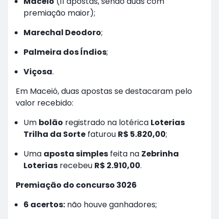
Maceió
(11 apostas, sendo duas com
premiação maior);
Marechal Deodoro
;
Palmeira dos Índios
;
Viçosa
.
Em Maceió, duas apostas se destacaram pelo
valor recebido:
Um
bolão
registrado na lotérica
Loterias
Trilha da Sorte
faturou
R$ 5.820,00
;
Uma
aposta simples
feita na
Zebrinha
Loterias
recebeu
R$ 2.910,00
.
Premiação do concurso 3026
6 acertos:
não houve ganhadores;