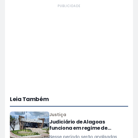
PUBLICIDADE
Leia Também
Justiça
Judiciário de Alagoas
funciona em regime de
plantão nos dias 10 e 11 de
Nesse período serão analisadas