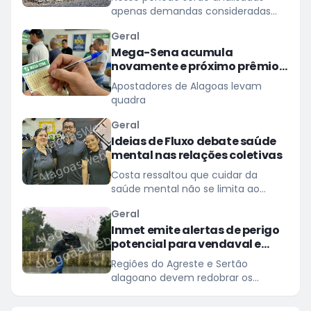
agosto
apenas demandas consideradas
urgentes; atividades e prazos
Geral
processuais retornam na quarta
Mega-Sena acumula
(12)
novamente e próximo prêmio
chega a R$ 165 milhões
Apostadores de Alagoas levam
quadra
Geral
Ideias de Fluxo debate saúde
mental nas relações coletivas
Costa ressaltou que cuidar da
saúde mental não se limita ao
tratamento de transtornos
Geral
Inmet emite alertas de perigo
potencial para vendaval e
baixa umidade em Alagoas
Regiões do Agreste e Sertão
alagoano devem redobrar os
cuidados com ventos de até 60
km/h