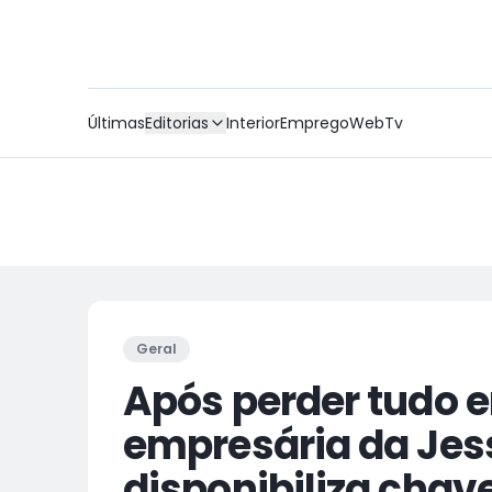
Últimas
Editorias
Interior
Emprego
WebTv
Geral
Após perder tudo e
empresária da Jes
disponibiliza chave