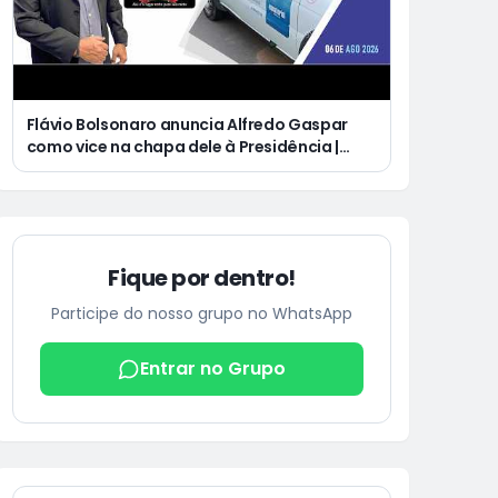
Flávio Bolsonaro anuncia Alfredo Gaspar
como vice na chapa dele à Presidência |
Justiça condena Equatorial a pagar R$ 3 mil
a cliente que ficou cinco dias sem energia
Fique por dentro!
Participe do nosso grupo no WhatsApp
Entrar no Grupo