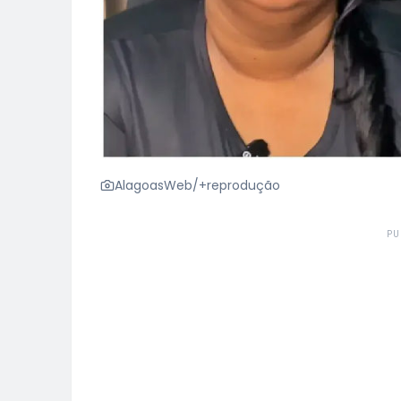
AlagoasWeb/+reprodução
PU