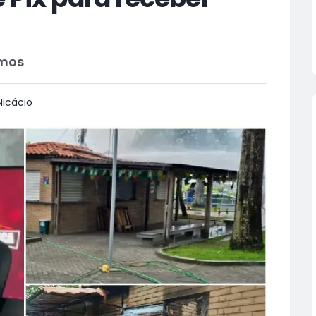
umos
icácio