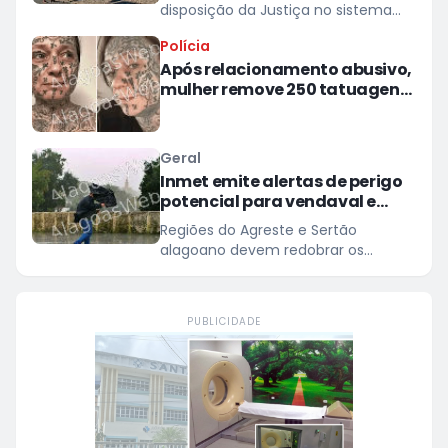
disposição da Justiça no sistema
prisional
Polícia
Após relacionamento abusivo,
mulher remove 250 tatuagens
feitas à força pelo ex
Geral
Inmet emite alertas de perigo
potencial para vendaval e
baixa umidade em Alagoas
Regiões do Agreste e Sertão
alagoano devem redobrar os
cuidados com ventos de até 60
km/h
PUBLICIDADE