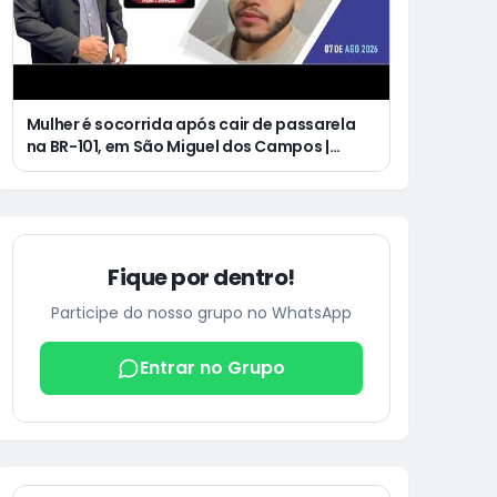
Mulher é socorrida após cair de passarela
na BR-101, em São Miguel dos Campos |
Jovem de 25 anos morre após acidente de
moto no Distrito Luziápolis, em Campo
Alegre
Fique por dentro!
Participe do nosso grupo no WhatsApp
Entrar no Grupo