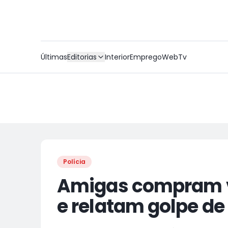
Últimas
Editorias
Interior
Emprego
WebTv
Polícia
Amigas compram 
e relatam golpe d