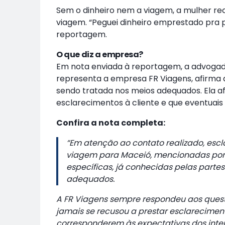
Sem o dinheiro nem a viagem, a mulher re
viagem. “Peguei dinheiro emprestado pra pa
reportagem.
O que diz a empresa?
Em nota enviada à reportagem, a advogada
representa a empresa FR Viagens, afirma 
sendo tratada nos meios adequados. Ela 
esclarecimentos à cliente e que eventuais
Confira a nota completa:
“
Em atenção ao contato realizado, esc
viagem para Maceió, mencionadas por 
específicas, já conhecidas pelas parte
adequados.
A FR Viagens sempre respondeu aos quest
jamais se recusou a prestar esclarecimen
corresponderem às expectativas dos inter