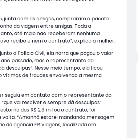
5, junta com as amigas, compraram o pacote
 sonho da viagem entre amigas. Toda a
tanto, até maio não receberam nenhuma
va recibo e nem o contrato”, explica a mulher.
unto a Polícia Civil, ela narra que pagou o valor
o ano passado, mas o representante da
á desculpas”. Nesse meio tempo, ela ficou
do vítimas de fraudes envolvendo a mesma
lher seguiu em contato com o representante da
“que vai resolver e sempre dá desculpas”.
storno dos R$ 2,3 mil ou o contrato, foi
 de volta. “Amanhã estarei mandando mensagem
io da agência FR Viagens, localizada em