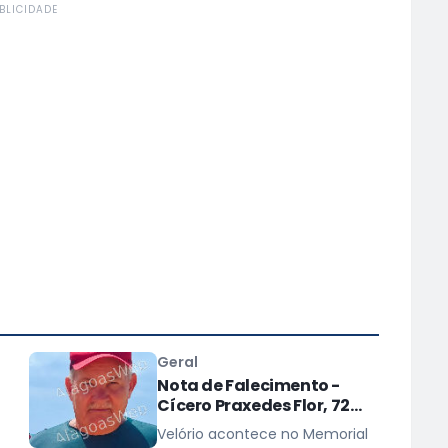
BLICIDADE
Geral
Nota de Falecimento -
Cícero Praxedes Flor, 72
de
anos
Velório acontece no Memorial