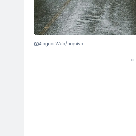
AlagoasWeb/arquivo
PU