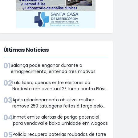
Últimas Notícias
01
Balança pode enganar durante o
emagrecimento; entenda três motivos
02
Lula lidera apenas entre eleitores do
Nordeste em eventual 2º turno contra Flávio
Bolsonaro, aponsta Quaest
03
Após relacionamento abusivo, mulher
remove 250 tatuagens feitas à força pelo
ex
04
Inmet emite alertas de perigo potencial
para vendaval e baixa umidade em Alagoas
05
Polícia recupera baterias roubadas de torre