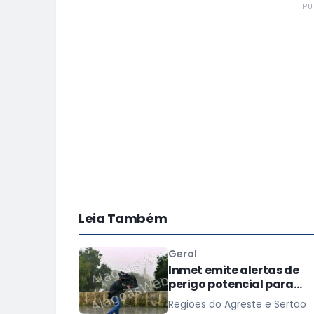
PU
Leia Também
Geral
Inmet emite alertas de
perigo potencial para
vendaval e baixa umida
Regiões do Agreste e Sertão
em Alagoas