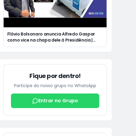
Flávio Bolsonaro anuncia Alfredo Gaspar
como vice na chapa dele à Presidência |
Justiça condena Equatorial a pagar R$ 3 mil
a cliente que ficou cinco dias sem energia
Fique por dentro!
Participe do nosso grupo no WhatsApp
Entrar no Grupo