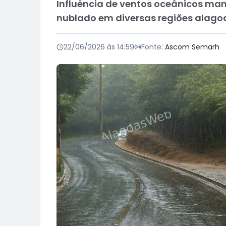
Influência de ventos oceânicos ma
nublado em diversas regiões alag
22/06/2026 às 14:59
Fonte:
Ascom Semarh