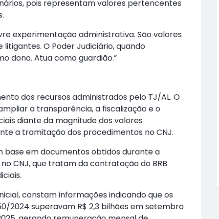
dinários, pois representam valores pertencentes
s.
ivre experimentação administrativa. São valores
 litigantes. O Poder Judiciário, quando
omo dono. Atua como guardião.”
nto dos recursos administrados pelo TJ/AL. O
mpliar a transparência, a fiscalização e o
ciais diante da magnitude dos valores
ante a tramitação dos procedimentos no CNJ.
com base em documentos obtidos durante a
 no CNJ, que tratam da contratação do BRB
ciais.
nicial, constam informações indicando que os
 050/2024 superavam R$ 2,3 bilhões em setembro
 2025, gerando remuneração mensal de