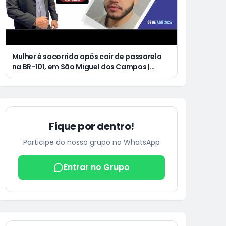
Mulher é socorrida após cair de passarela
na BR-101, em São Miguel dos Campos |
Jovem de 25 anos morre após acidente de
moto no Distrito Luziápolis, em Campo
Alegre
Fique por dentro!
Participe do nosso grupo no WhatsApp
Entrar no Grupo