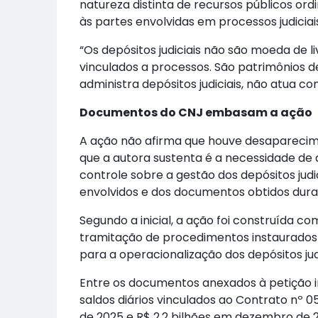
natureza distinta de recursos públicos or
às partes envolvidas em processos judiciai
“Os depósitos judiciais não são moeda de l
vinculados a processos. São patrimônios de
administra depósitos judiciais, não atua c
Documentos do CNJ embasam a ação
A ação não afirma que houve desaparecime
que a autora sustenta é a necessidade de a
controle sobre a gestão dos depósitos judi
envolvidos e dos documentos obtidos dur
Segundo a inicial, a ação foi construída 
tramitação de procedimentos instaurados
para a operacionalização dos depósitos judi
Entre os documentos anexados à petição i
saldos diários vinculados ao Contrato nº
de 2025 e R$ 2,2 bilhões em dezembro de