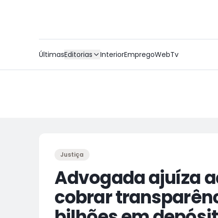
Últimas
Editorias
Interior
Emprego
WebTv
Justiça
Advogada ajuíza a
cobrar transparênc
bilhões em depósito