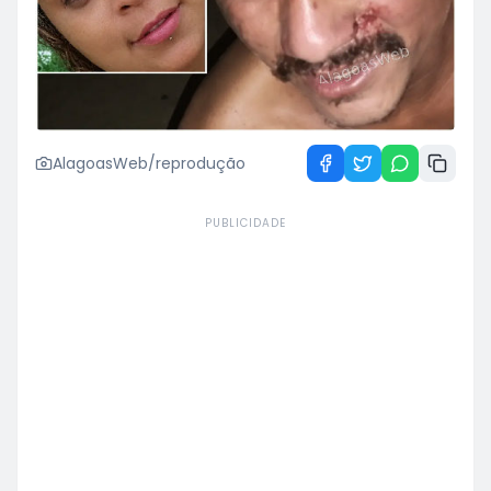
AlagoasWeb/reprodução
PUBLICIDADE