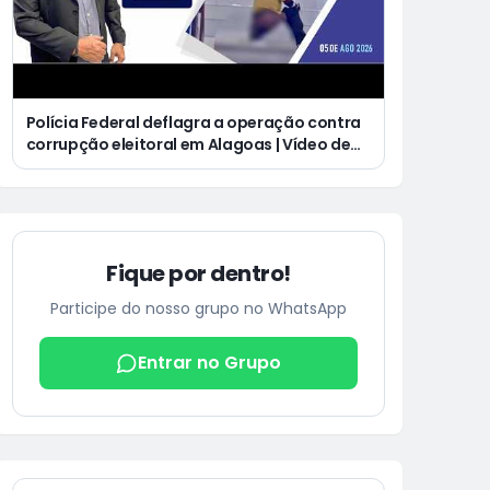
Polícia Federal deflagra a operação contra
corrupção eleitoral em Alagoas | Vídeo de
homem defecando durante missa gera
revolta e indignação nas redes sociais
Fique por dentro!
Participe do nosso grupo no WhatsApp
Entrar no Grupo