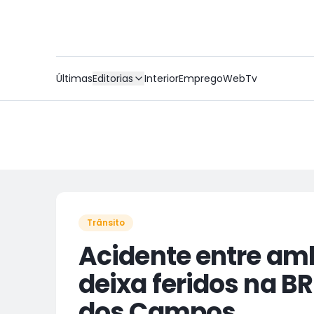
Últimas
Editorias
Interior
Emprego
WebTv
Trânsito
Acidente entre amb
deixa feridos na B
dos Campos