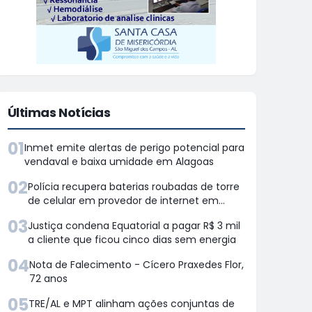
Últimas Notícias
01
Inmet emite alertas de perigo potencial para
vendaval e baixa umidade em Alagoas
02
Polícia recupera baterias roubadas de torre
de celular em provedor de internet em
Teotônio Vilela
03
Justiça condena Equatorial a pagar R$ 3 mil
a cliente que ficou cinco dias sem energia
04
Nota de Falecimento - Cícero Praxedes Flor,
72 anos
05
TRE/AL e MPT alinham ações conjuntas de