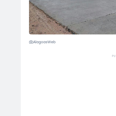
AlagoasWeb
PU