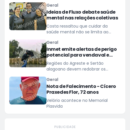
Geral
Ideias de Fluxo debate saúde
mental nas relações coletivas
Costa ressaltou que cuidar da
saúde mental não se limita ao
tratamento de transtornos
Geral
Inmet emite alertas de perigo
potencial para vendaval e
baixa umidade em Alagoas
Regiões do Agreste e Sertão
alagoano devem redobrar os
cuidados com ventos de até 60
Geral
km/h
Nota de Falecimento - Cícero
Praxedes Flor, 72 anos
Velório acontece no Memorial
Plasvida
PUBLICIDADE