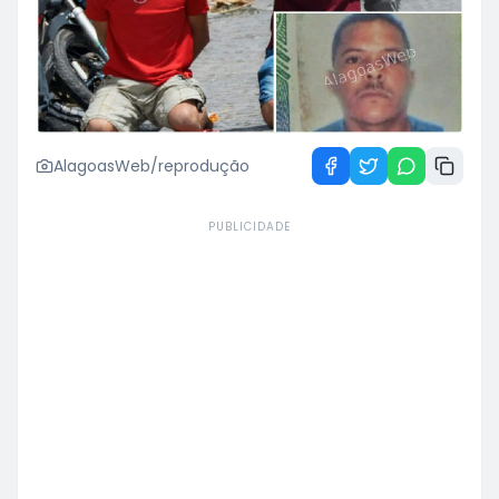
AlagoasWeb/reprodução
PUBLICIDADE