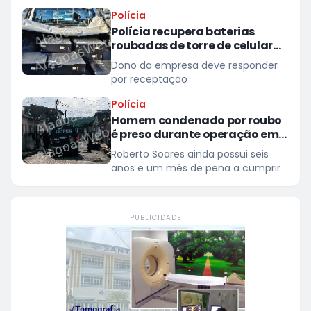
Polícia
Polícia recupera baterias
roubadas de torre de celular
em provedor de internet em
Dono da empresa deve responder
Teotônio Vilela
por receptação
Polícia
Homem condenado por roubo
é preso durante operação em
São Miguel dos Campos
Roberto Soares ainda possui seis
anos e um mês de pena a cumprir
PUBLICIDADE