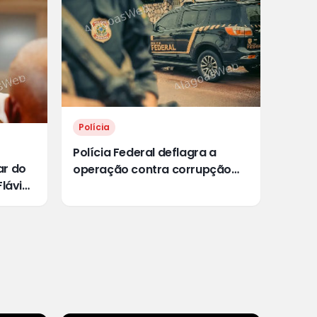
Polícia
Polícia Federal deflagra a
ar do
operação contra corrupção
Flávio
eleitoral em Alagoas