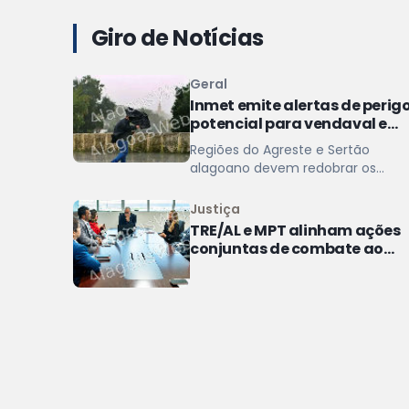
Giro de Notícias
Geral
Inmet emite alertas de perig
potencial para vendaval e
baixa umidade em Alagoas
Regiões do Agreste e Sertão
alagoano devem redobrar os
cuidados com ventos de até 60
km/h
Justiça
TRE/AL e MPT alinham ações
conjuntas de combate ao
assédio eleitoral