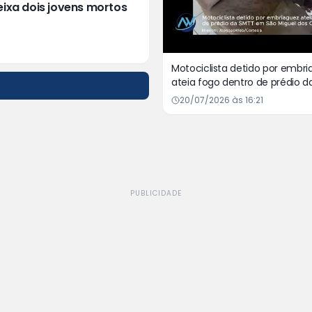
eixa dois jovens mortos
Motociclista detido por embr
ateia fogo dentro de prédio 
em São Miguel dos Campos
20/07/2026 às 16:21
PUBLICIDADE