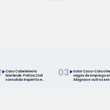
2
03
Caso Cabeleireira
Solar Coca-Cola ofe
Marileide: Polícia Civil
vagas de emprego 
consolida inquérito e
Alagoas e outros es
revela que assassino
usava documentos de
presidiário