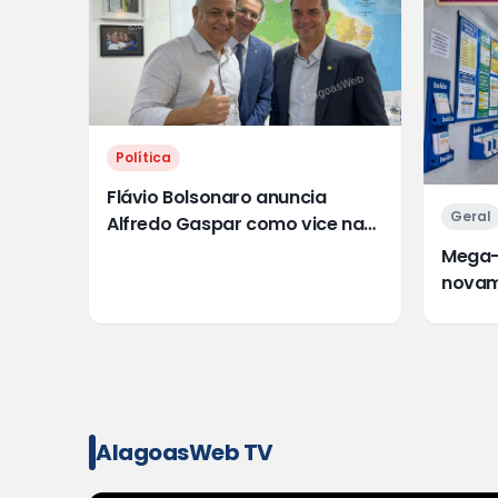
Política
Flávio Bolsonaro anuncia
Geral
Alfredo Gaspar como vice na
chapa dele à Presidência
Mega-
novam
150 mi
AlagoasWeb TV