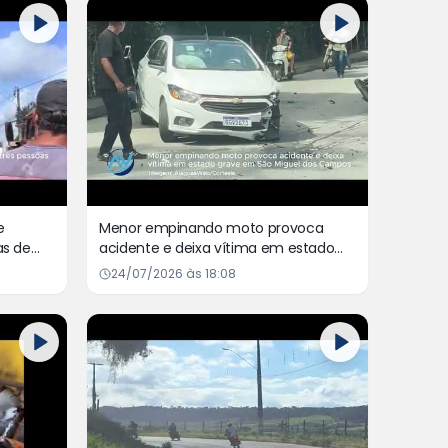
e
Menor empinando moto provoca
as de
acidente e deixa vítima em estado
grave em São Miguel dos Campos
24/07/2026 às 18:08