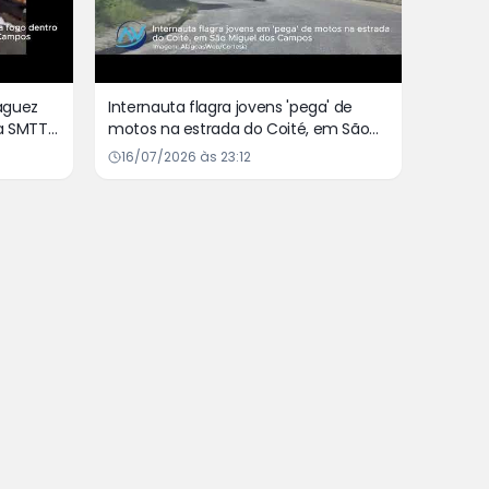
iaguez
Internauta flagra jovens 'pega' de
da SMTT
motos na estrada do Coité, em São
Miguel dos Campos
16/07/2026 às 23:12