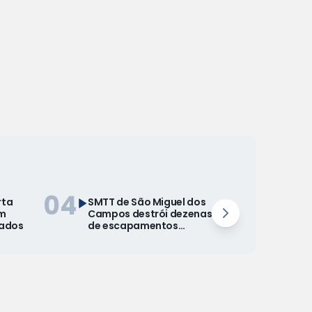
04
rta
SMTT de São Miguel dos
em
Campos destrói dezenas
tados
de escapamentos
adulterados apreendidos
em operações