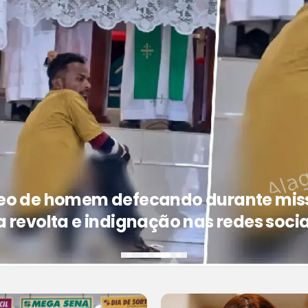
eo de homem defecando durante mis
a revolta e indignação nas redes socia