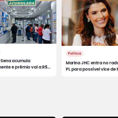
Política
Sena acumula
Marina JHC entra no rad
ente e prêmio vai a R$
PL para possível vice de 
lhões
Bolsonaro