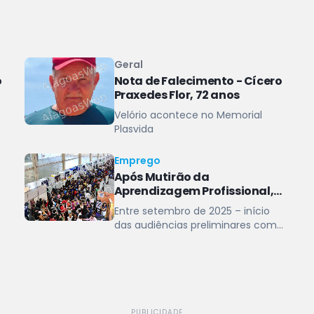
Geral
o
Nota de Falecimento - Cícero
Praxedes Flor, 72 anos
Velório acontece no Memorial
Plasvida
Emprego
Após Mutirão da
Aprendizagem Profissional,
Alagoas registra aumento de
Entre setembro de 2025 – início
mais de 800 jovens aprendizes
das audiências preliminares com
contratados
empresas – e abril deste ano, saldo
de jovens aprendizes passou de
6.642 para 7.515
PUBLICIDADE