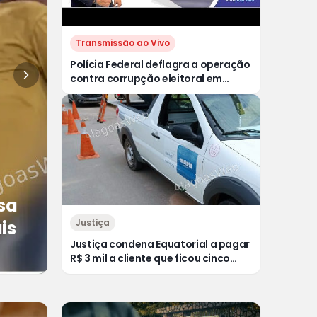
Transmissão ao Vivo
Polícia Federal deflagra a operação
contra corrupção eleitoral em
Alagoas | Vídeo de homem
defecando durante missa gera
revolta e indignação nas redes
sociais
sa
is
Justiça
Justiça condena Equatorial a pagar
R$ 3 mil a cliente que ficou cinco
dias sem energia