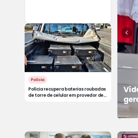
Polícia
Víd
Polícia recupera baterias roubadas
de torre de celular em provedor de
ger
internet em Teotônio Vilela