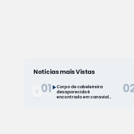
Notícias mais Vistas
01
0
Corpo de cabeleireira
desaparecida é
encontrado em canavial
em São Miguel dos Campos