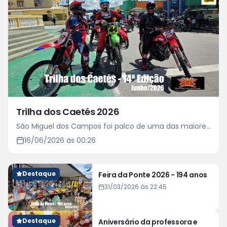
Trilha dos Caetés 2026
São Miguel dos Campos foi palco de uma das maiores
aventuras off-road do calendário esportivo regional
16/06/2026 às 00:26
Destaque
Feira da Ponte 2026 - 194 anos
31/03/2026 às 22:45
Destaque
Aniversário da professora e