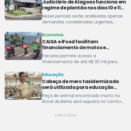
Judiciário de Alagoas funciona em
regime de plantão nos dias 10 e 11
de agosto
Nesse período serão analisadas apenas
demandas consideradas urgentes;
atividades e prazos processuais
retornam na quarta (12)
Economia
CAIXA e iFood facilitam
financiamento de motos e
bicicletas elétricas para
Parceria permite acesso a
entregadores
financiamento de até R$ 30 mil para
entregadores parceiros da plataforma
Educação
Cabeça de mero taxidermizada
será utilizada para educação
ambiental
Peça de animal encontrado morto no
litoral da Bahia será exposta no Centro
de Cultura e Extensão Universitária da
Ufal em Penedo
PUBLICIDADE