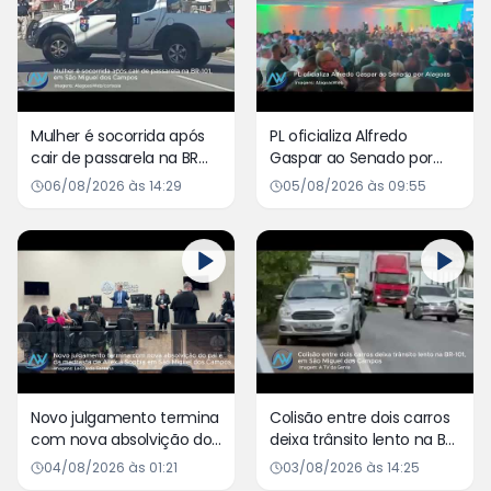
Mulher é socorrida após
PL oficializa Alfredo
cair de passarela na BR
Gaspar ao Senado por
101, em São Miguel dos
Alagoas
06/08/2026 às 14:29
05/08/2026 às 09:55
Campos
Novo julgamento termina
Colisão entre dois carros
com nova absolvição do
deixa trânsito lento na BR
pai e da madrasta de
101, em São Miguel dos
04/08/2026 às 01:21
03/08/2026 às 14:25
Allexia Sophia em São
Campos